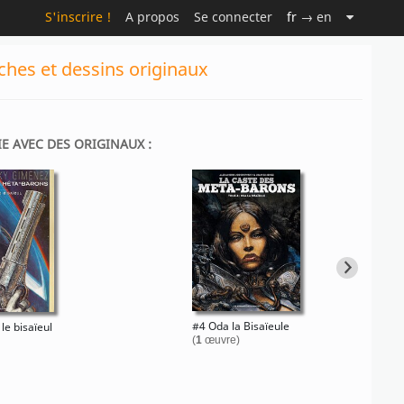
S'inscrire !
A propos
Se connecter
fr
→ en
ches et dessins originaux
IE AVEC DES ORIGINAUX :
#4 Oda la Bisaïeule
le bisaïeul
(
1
œuvre)