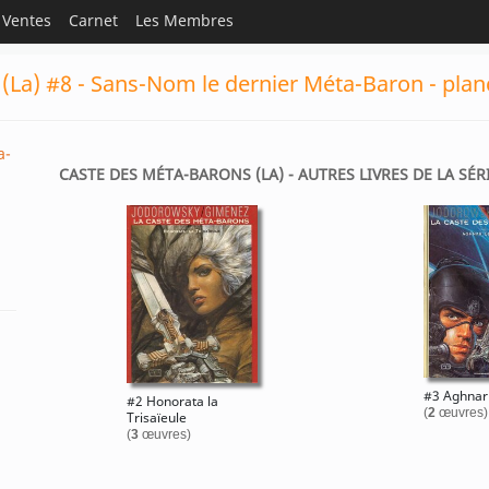
Ventes
Carnet
Les Membres
(La) #8 - Sans-Nom le dernier Méta-Baron - plan
a-
CASTE DES MÉTA-BARONS (LA) - AUTRES LIVRES DE LA SÉR
#3 Aghnar 
#2 Honorata la
(
2
œuvres)
Trisaïeule
(
3
œuvres)