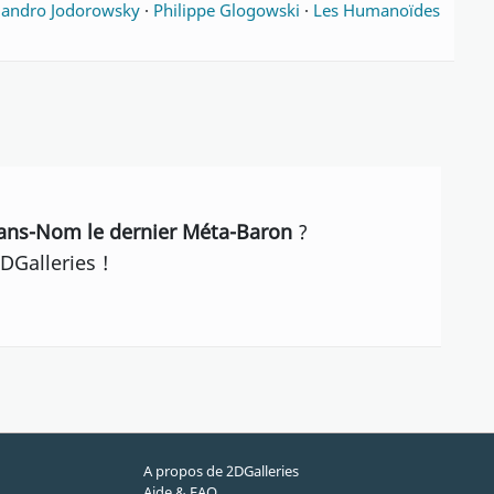
jandro Jodorowsky
·
Philippe Glogowski
·
Les Humanoïdes
Sans-Nom le dernier Méta-Baron
?
DGalleries !
A propos de 2DGalleries
Aide & FAQ