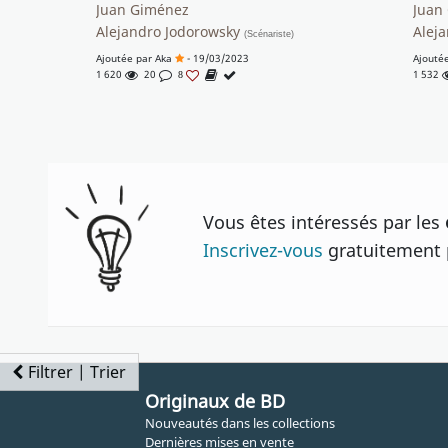
Juan Giménez
Juan
Alejandro Jodorowsky
Alej
(Scénariste)
Ajoutée par
Aka
- 19/03/2023
Ajouté
1 620
20
1 532
8
Vous êtes intéressés par les
Inscrivez-vous
gratuitement p
Filtrer | Trier
Originaux de BD
Nouveautés dans les collections
Dernières mises en vente