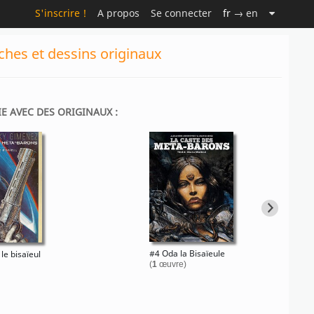
S'inscrire !
A propos
Se connecter
fr
→ en
ches et dessins originaux
IE AVEC DES ORIGINAUX :
#4 Oda la Bisaïeule
le bisaïeul
(
1
œuvre)