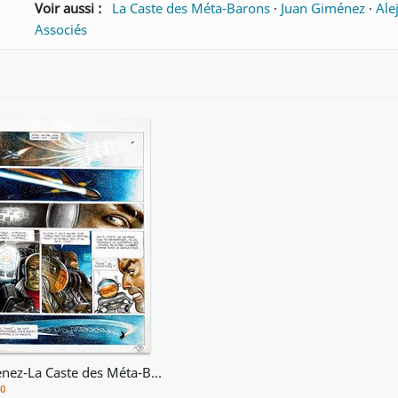
Voir aussi :
La Caste des Méta-Barons
·
Juan Giménez
·
Ale
Associés
Gimenez-La Caste des Méta-Barons-Tome 8, planche 38
0