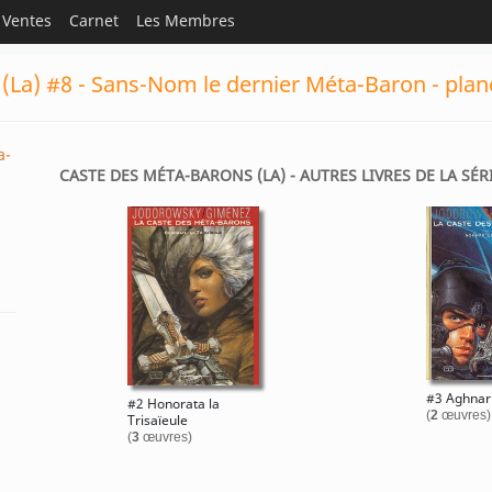
Ventes
Carnet
Les Membres
(La) #8 - Sans-Nom le dernier Méta-Baron - plan
a-
CASTE DES MÉTA-BARONS (LA) - AUTRES LIVRES DE LA SÉR
#3 Aghnar 
#2 Honorata la
(
2
œuvres)
Trisaïeule
(
3
œuvres)