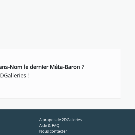
Sans-Nom le dernier Méta-Baron
?
DGalleries !
A propos de 2DGalleries
Aide & FAQ
Nous contacter