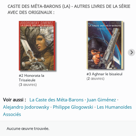
CASTE DES MÉTA-BARONS (LA) - AUTRES LIVRES DE LA SÉRIE
AVEC DES ORIGINAUX :
#3 Aghnar le bisaïeul
#2 Honorata la
(
2
œuvres)
Trisaïeule
(
3
œuvres)
Voir aussi :
La Caste des Méta-Barons
·
Juan Giménez
·
Alejandro Jodorowsky
·
Philippe Glogowski
·
Les Humanoïdes
Associés
Aucune œuvre trouvée.