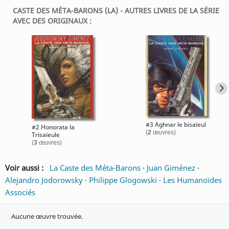
CASTE DES MÉTA-BARONS (LA) - AUTRES LIVRES DE LA SÉRIE
AVEC DES ORIGINAUX :
#3 Aghnar le bisaïeul
#2 Honorata la
(
2
œuvres)
Trisaïeule
(
3
œuvres)
Voir aussi :
La Caste des Méta-Barons
·
Juan Giménez
·
Alejandro Jodorowsky
·
Philippe Glogowski
·
Les Humanoïdes
Associés
Aucune œuvre trouvée.