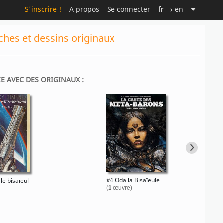
S'inscrire !
A propos
Se connecter
fr
→ en
ches et dessins originaux
IE AVEC DES ORIGINAUX :
#4 Oda la Bisaïeule
le bisaïeul
(
1
œuvre)