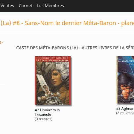
Ventes
Carnet
Les Membres
(La) #8 - Sans-Nom le dernier Méta-Baron - plan
a-
CASTE DES MÉTA-BARONS (LA) - AUTRES LIVRES DE LA SÉR
#3 Aghnar 
#2 Honorata la
(
2
œuvres)
Trisaïeule
(
3
œuvres)