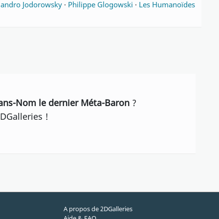
jandro Jodorowsky
·
Philippe Glogowski
·
Les Humanoïdes
Sans-Nom le dernier Méta-Baron
?
DGalleries !
A propos de 2DGalleries
Aide & FAQ