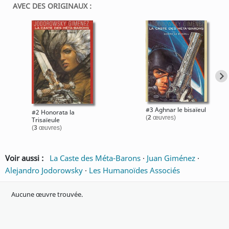
AVEC DES ORIGINAUX :
#3 Aghnar le bisaïeul
#2 Honorata la
(
2
œuvres)
Trisaïeule
(
3
œuvres)
Voir aussi :
La Caste des Méta-Barons
·
Juan Giménez
·
Alejandro Jodorowsky
·
Les Humanoïdes Associés
Aucune œuvre trouvée.