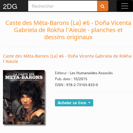
2DG
Caste des Méta-Barons (La) #6 - Doña Vicenta
Gabriela de Rokha l'Aïeule - planches et
dessins originaux
Caste des Méta-Barons (La) #6 - Doña Vicenta Gabriela de Rokha
l'Aïeule
Editeur :
Les Humanoïdes Associés
Pub. date :
10/2015
ISBN :
978-2-73165-833-0
Acheter ce livre