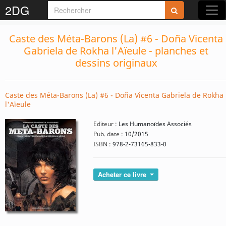
2DG
Caste des Méta-Barons (La) #6 - Doña Vicenta
Gabriela de Rokha l'Aïeule - planches et
dessins originaux
Caste des Méta-Barons (La) #6 - Doña Vicenta Gabriela de Rokha
l'Aïeule
Editeur :
Les Humanoïdes Associés
Pub. date :
10/2015
ISBN :
978-2-73165-833-0
Acheter ce livre