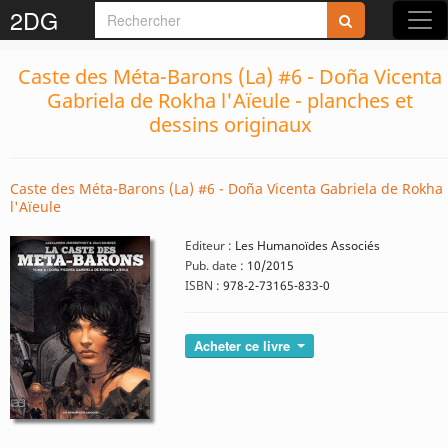
2DG
Caste des Méta-Barons (La) #6 - Doña Vicenta
Gabriela de Rokha l'Aïeule - planches et
dessins originaux
Caste des Méta-Barons (La) #6 - Doña Vicenta Gabriela de Rokha
l'Aïeule
Editeur :
Les Humanoïdes Associés
Pub. date :
10/2015
ISBN :
978-2-73165-833-0
Acheter ce livre