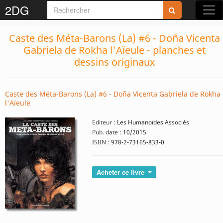
2DG
Caste des Méta-Barons (La) #6 - Doña Vicenta
Gabriela de Rokha l'Aïeule - planches et
dessins originaux
Caste des Méta-Barons (La) #6 - Doña Vicenta Gabriela de Rokha
l'Aïeule
Editeur :
Les Humanoïdes Associés
Pub. date :
10/2015
ISBN :
978-2-73165-833-0
Acheter ce livre