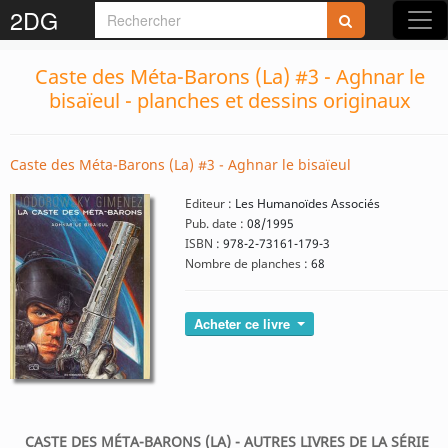
2DG
Caste des Méta-Barons (La) #3 - Aghnar le
bisaïeul - planches et dessins originaux
Caste des Méta-Barons (La) #3 - Aghnar le bisaïeul
Editeur :
Les Humanoïdes Associés
Pub. date :
08/1995
ISBN :
978-2-73161-179-3
Nombre de planches :
68
Acheter ce livre
CASTE DES MÉTA-BARONS (LA) - AUTRES LIVRES DE LA SÉRIE