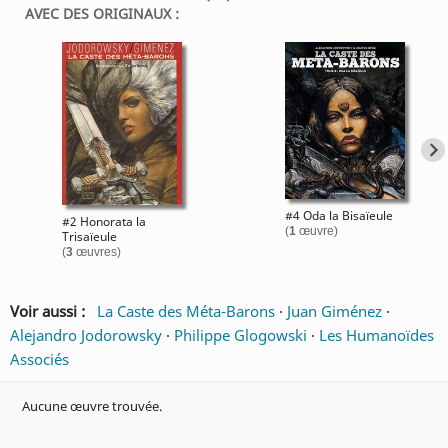
AVEC DES ORIGINAUX :
#4 Oda la Bisaïeule
#2 Honorata la
(
1
œuvre)
Trisaïeule
(
3
œuvres)
Voir aussi :
La Caste des Méta-Barons
·
Juan Giménez
·
Alejandro Jodorowsky
·
Philippe Glogowski
·
Les Humanoïdes
Associés
Aucune œuvre trouvée.