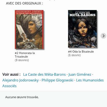
AVEC DES ORIGINAUX :
#4 Oda la Bisaïeule
#2 Honorata la
(
1
œuvre)
Trisaïeule
(
3
œuvres)
Voir aussi :
La Caste des Méta-Barons
·
Juan Giménez
·
Alejandro Jodorowsky
·
Philippe Glogowski
·
Les Humanoïdes
Associés
Aucune œuvre trouvée.