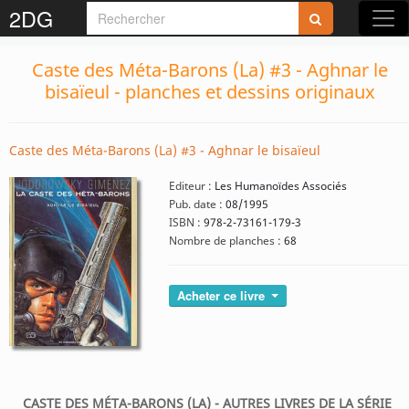
2DG
Caste des Méta-Barons (La) #3 - Aghnar le
bisaïeul - planches et dessins originaux
Caste des Méta-Barons (La) #3 - Aghnar le bisaïeul
Editeur :
Les Humanoïdes Associés
Pub. date :
08/1995
ISBN :
978-2-73161-179-3
Nombre de planches :
68
Acheter ce livre
CASTE DES MÉTA-BARONS (LA) - AUTRES LIVRES DE LA SÉRIE