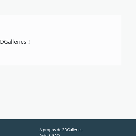
DGalleries !
A propos de 2DGalleries
Aide & FAQ