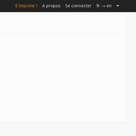
S'inscrire !
A propos
Se connecter
fr
→ en