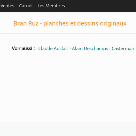
Ventes
Carnet
Les Membres
Bran Ruz - planches et dessins originaux
Voir aussi :
Claude Auclair
·
Alain Deschamps
·
Casterman