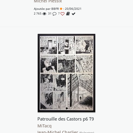
Michel Plessix
Ajoutée par
BBFR
- 20/06/2021
2 765
31
7
Patrouille des Castors p6 T9
MiTacq
Jean-Michel Charlier