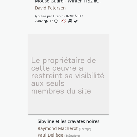
Mouse Guard - Winter 1152 #1 Page 21
David Petersen
Ajoutée par
Eltanin
- 02/06/2017
2 482
12
3
Sibyline et les cravates noires
Raymond Macherot
(Encrage)
Paul Deliège
(Scénariste)