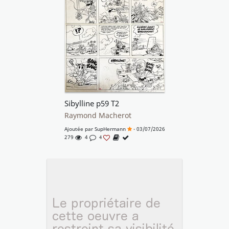
Sibylline p59 T2
Raymond Macherot
Ajoutée par
SupHermann
- 03/07/2026
279
4
4