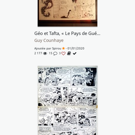
Géo et Tafta, « Le Pays de Guélem », planche 44, 1981.
Guy Counhaye
Ajoutée par
Spirou
- 01/01/2020
2 177
15
3