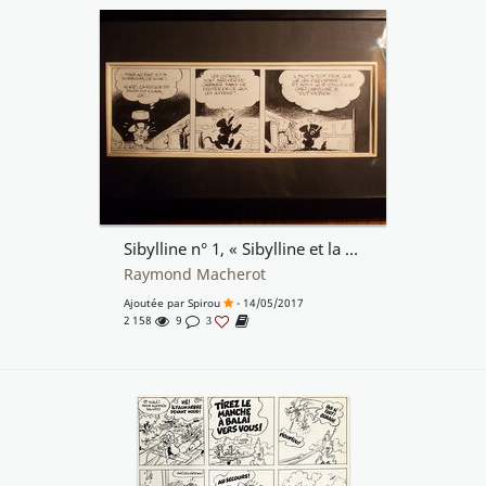
Sibylline n° 1, « Sibylline et la Betterave », 1965, planche 7, premier strip.
Raymond Macherot
Ajoutée par
Spirou
- 14/05/2017
2 158
9
3