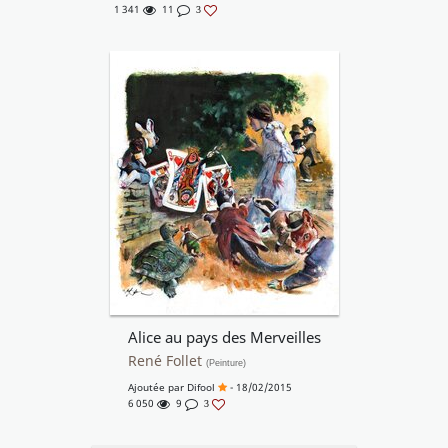
1 341
11
3
Alice au pays des Merveilles
René Follet
(Peinture)
Ajoutée par
Difool
- 18/02/2015
6 050
9
3