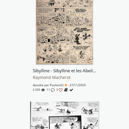
Sibylline - Sibylline et les Abeilles
Raymond Macherot
Ajoutée par
Poulain22
- 27/11/2020
2 345
11
5