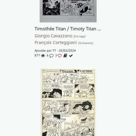
Timothée Titan / Timoty Titan - L'avaleur d'étoiles / Il mangiatore di stelle
Giorgio Cavazzano
(Encrage)
François Corteggiani
(Scénariste)
Ajoutée par
TT
- 26/02/2024
877
6
3