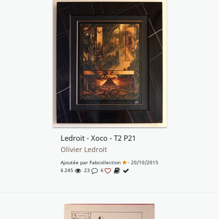
Ledroit - Xoco - T2 P21
Olivier Ledroit
Ajoutée par
Fabcollection
- 20/10/2015
6 245
23
6