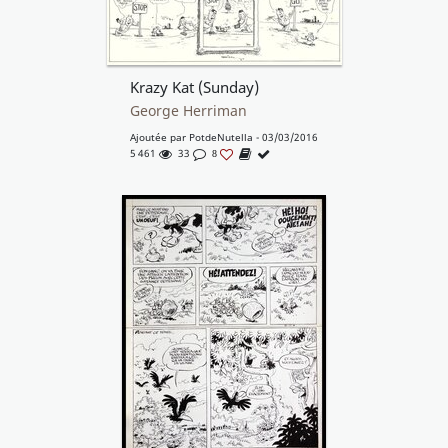
Krazy Kat (Sunday)
George Herriman
Ajoutée par
PotdeNutella
- 03/03/2016
5 461
33
8