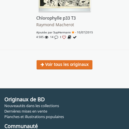
Chlorophylle p33 T3
Raymond Macherot
Ajoutée par
SupHermann
- 10/07/2015
4 585
14
1
Voir tous les originaux
Originaux de BD
Nouveautés dans les collections
Dernières mises en vente
Planches et illustrations populaires
Communauté