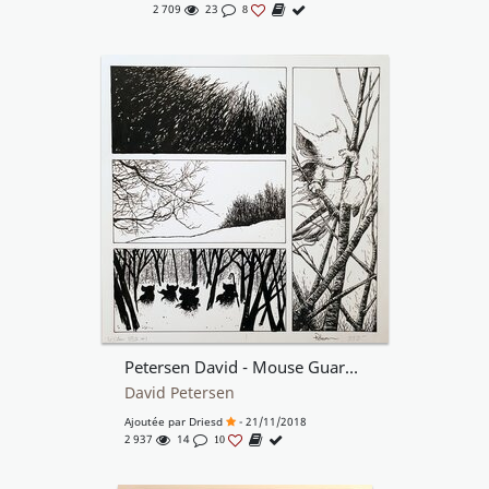
2 709
23
8
Petersen David - Mouse Guard Winter 1152 Issue 1 Page 1
David Petersen
Ajoutée par
Driesd
- 21/11/2018
2 937
14
10