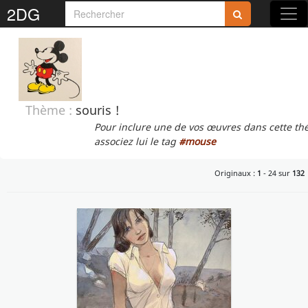
2DG
Rejoignez-nous sur 2DG !
Thème :
souris !
Pour inclure une de vos œuvres dans cette th
Accédez aux planches et illustrations
associez lui le tag
#mouse
réservées aux membres
Originaux :
1
- 24 sur
132
Découvrez de nouvelles fonctionnalités
gratuites !
S'inscrire
Fermer