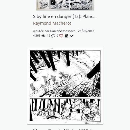
Sibylline en danger (T2): Planche 13
Raymond Macherot
Ajoutée par
DanielSansespace
- 26/06/2013
4 365
16
2