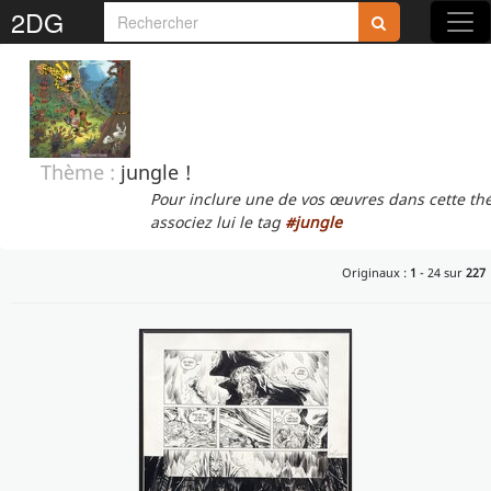
2DG
Rejoignez-nous sur 2DG !
Thème :
jungle !
Pour inclure une de vos œuvres dans cette th
Accédez aux planches et illustrations
associez lui le tag
#jungle
réservées aux membres
Originaux :
1
- 24 sur
227
Découvrez de nouvelles fonctionnalités
gratuites !
S'inscrire
Fermer