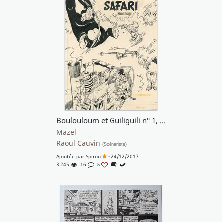
Boulouloum et Guiliguili n° 1, Le Grand Safari, 1979.
Mazel
Raoul Cauvin
(Scénariste)
Ajoutée par
Spirou
- 24/12/2017
3 245
16
5