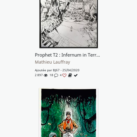
Prophet T2 : Infernum in Terra - Page titre de l'EO du T2
Mathieu Lauffray
Ajoutée par
BJ67
- 25/04/2020
2 897
18
4