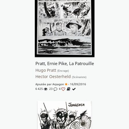
Pratt, Ernie Pike, La Patrouille
Hugo Pratt
(Encrage)
Hector Oesterheld
(Scénariste)
Ajoutée par
Arpagon
- 16/09/2016
6 425
23
6