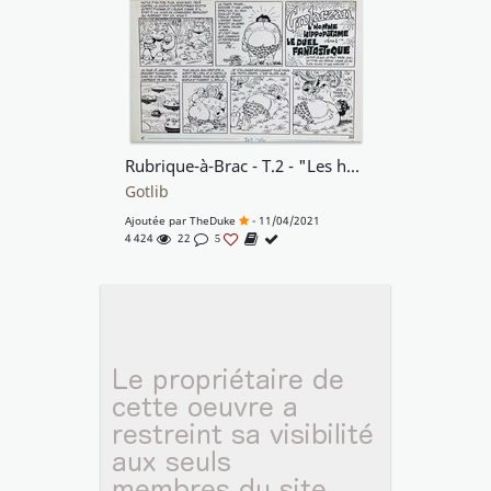
Rubrique-à-Brac - T.2 - "Les héros légendaires”
Gotlib
Ajoutée par
TheDuke
- 11/04/2021
4 424
22
5