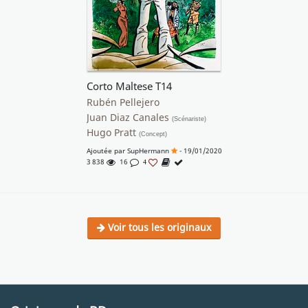
Corto Maltese T14
Rubén Pellejero
Juan Diaz Canales
(Scénariste)
Hugo Pratt
(Concept)
Ajoutée par
SupHermann
- 19/01/2020
3 838
16
4
Voir tous les originaux