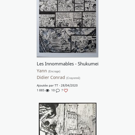
Les Innommables - Shukumei
Yann
(Encrage)
Didier Conrad
(Crayonné)
Ajoutée par
TT
- 28/04/2020
1 885
10
7