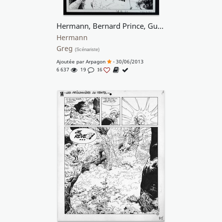
Hermann, Bernard Prince, Guérilla pour un fantôme
Hermann
Greg
(Scénariste)
Ajoutée par
Arpagon
- 30/06/2013
6 637
19
16