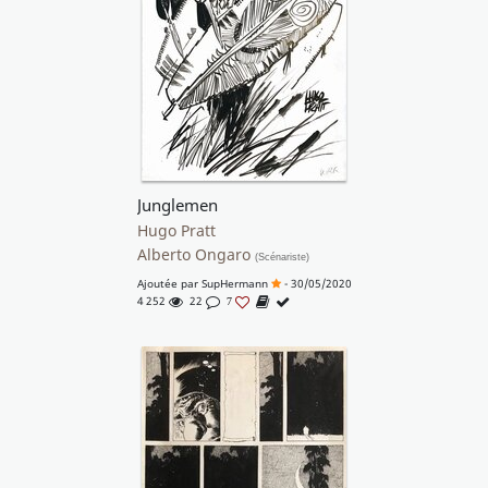
Junglemen
Hugo Pratt
Alberto Ongaro
(Scénariste)
Ajoutée par
SupHermann
- 30/05/2020
4 252
22
7