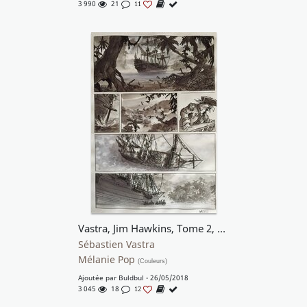
3 990
21
11
Vastra, Jim Hawkins, Tome 2, Sombres Héros de la mer, planche n°38, 2018
Sébastien Vastra
Mélanie Pop
(Couleurs)
Ajoutée par
Buldbul
- 26/05/2018
3 045
18
12