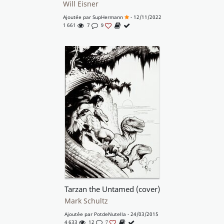
Will Eisner
Ajoutée par
SupHermann
- 12/11/2022
1 661
7
9
Tarzan the Untamed (cover)
Mark Schultz
Ajoutée par
PotdeNutella
- 24/03/2015
4 633
12
7