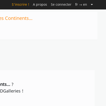
S'inscrire !
A propos
Se connecter
fr
→ en
s Continents...
ts...
?
DGalleries !